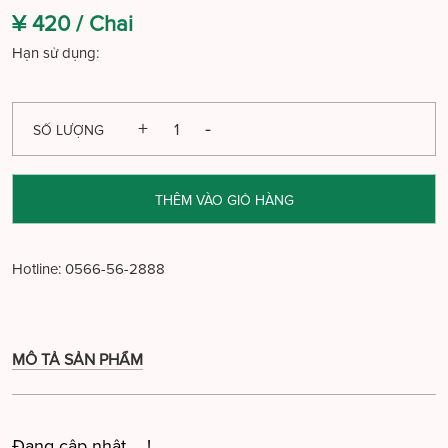
¥ 420 /
Chai
Hạn sử dụng:
SỐ LƯỢNG
THÊM VÀO GIỎ HÀNG
Hotline:
0566-56-2888
MÔ TẢ SẢN PHẨM
Đang cập nhật ....!