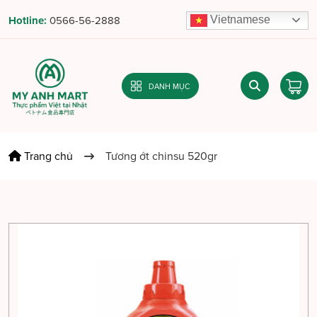
Vietnamese
Hotline:
0566-56-2888
DANH MỤC
Trang chủ
Tương ớt chinsu 520gr