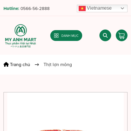
Vietnamese
Hotline:
0566-56-2888
DANH MỤC
Trang chủ
Thịt lợn mông