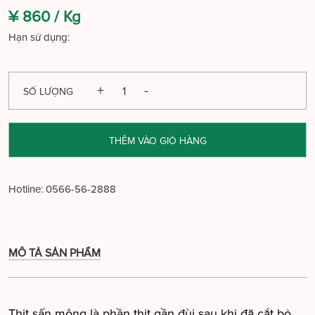
¥ 860 /
Kg
Hạn sử dụng:
SỐ LƯỢNG
THÊM VÀO GIỎ HÀNG
Hotline:
0566-56-2888
MÔ TẢ SẢN PHẨM
Thịt sấn mông là phần thịt gần đùi sau khi đã cắt bỏ