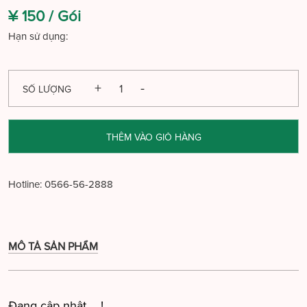
¥ 150 /
Gói
Hạn sử dụng:
SỐ LƯỢNG
THÊM VÀO GIỎ HÀNG
Hotline:
0566-56-2888
MÔ TẢ SẢN PHẨM
Đang cập nhật ....!