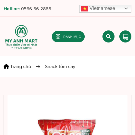
Vietnamese
Hotline:
0566-56-2888
DANH MỤC
Trang chủ
Snack tôm cay