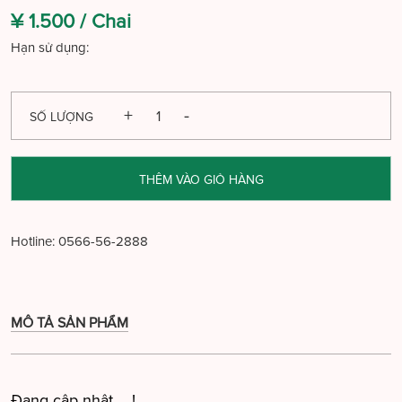
¥ 1.500 /
Chai
Hạn sử dụng:
SỐ LƯỢNG
THÊM VÀO GIỎ HÀNG
Hotline:
0566-56-2888
MÔ TẢ SẢN PHẨM
Đang cập nhật ....!