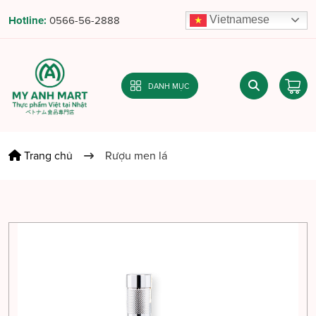
Vietnamese
Hotline:
0566-56-2888
DANH MỤC
Trang chủ
Rượu men lá