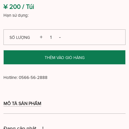
¥ 200 /
Túi
Hạn sử dụng:
SỐ LƯỢNG
THÊM VÀO GIỎ HÀNG
Hotline:
0566-56-2888
MÔ TẢ SẢN PHẨM
Đang cập nhật ....!