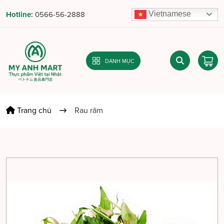
Vietnamese
Hotline:
0566-56-2888
DANH MỤC
Trang chủ
Rau răm