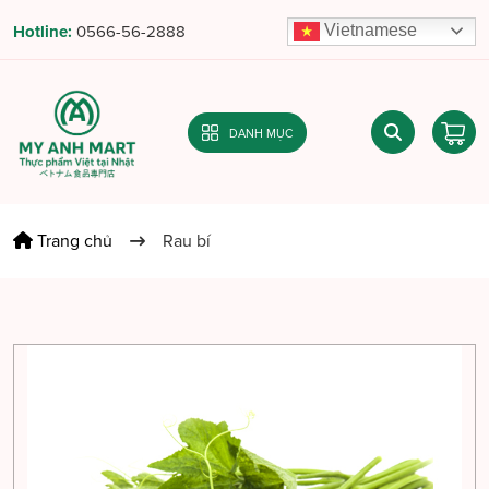
Vietnamese
Hotline:
0566-56-2888
DANH MỤC
Trang chủ
Rau bí