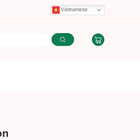
Vietnamese
on