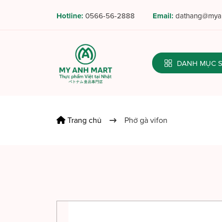
Hotline:
0566-56-2888
Email:
dathang@myan
DANH MỤC
Trang chủ
Phở gà vifon