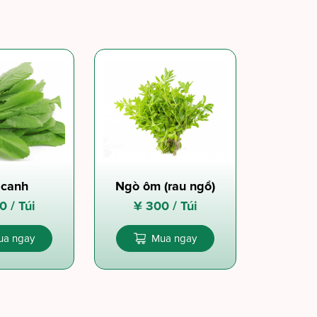
 canh
Ngò ôm (rau ngổ)
0 /
Túi
¥
300 /
Túi
ua ngay
Mua ngay