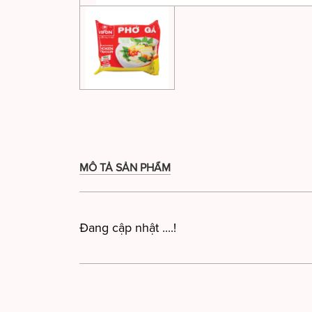
MÔ TẢ SẢN PHẨM
Đang cập nhật ....!