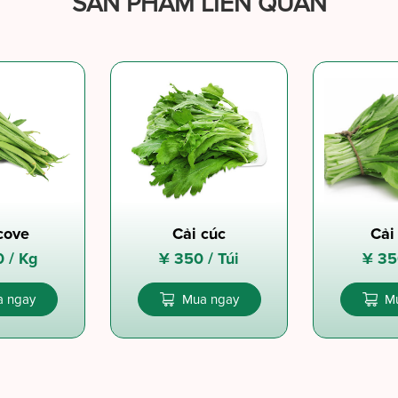
SẢN PHẨM LIÊN QUAN
cove
Cải cúc
Cải
0 /
Kg
¥
350 /
Túi
¥
35
 ngay
Mua ngay
M