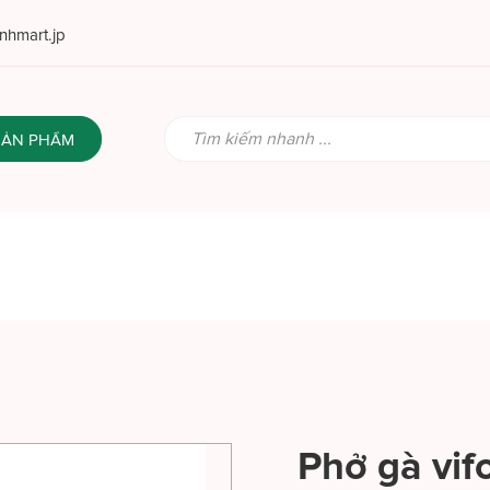
hmart.jp
SẢN PHẨM
Phở gà vif