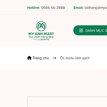
Hotline:
0566-56-2888
Email:
dathang@myan
DANH MỤC
Trang chủ
Ốc bươu làm sạch