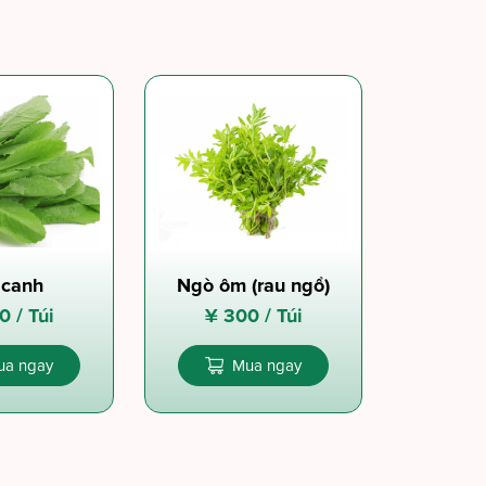
 canh
Ngò ôm (rau ngổ)
0 /
Túi
¥
300 /
Túi
ua ngay
Mua ngay