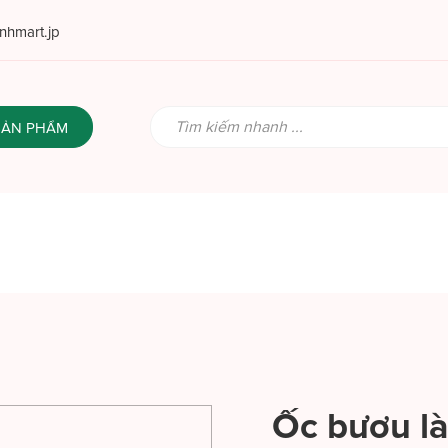
hmart.jp
SẢN PHẨM
Ốc bươu l