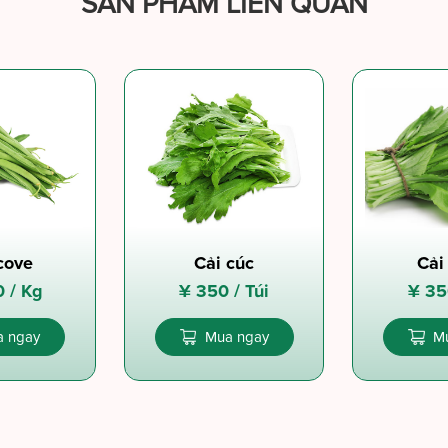
SẢN PHẨM LIÊN QUAN
cove
Cải cúc
Cải
0 /
Kg
¥
350 /
Túi
¥
35
 ngay
Mua ngay
M