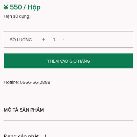
¥ 550 /
Hộp
Hạn sử dụng:
SỐ LƯỢNG
THÊM VÀO GIỎ HÀNG
Hotline:
0566-56-2888
MÔ TẢ SẢN PHẨM
Đang cập nhật ....!