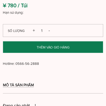
¥ 780 /
Túi
Hạn sử dụng:
SỐ LƯỢNG
THÊM VÀO GIỎ HÀNG
Hotline:
0566-56-2888
MÔ TẢ SẢN PHẨM
Đang cập nhật ....!