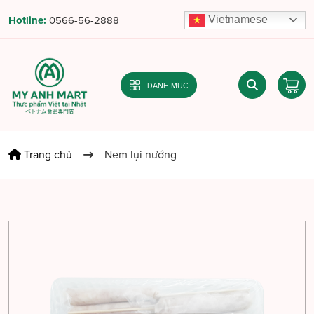
Vietnamese
Hotline:
0566-56-2888
DANH MỤC
Trang chủ
Nem lụi nướng