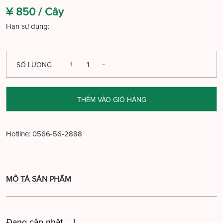
¥ 850 /
Cây
Hạn sử dụng:
SỐ LƯỢNG
THÊM VÀO GIỎ HÀNG
Hotline:
0566-56-2888
MÔ TẢ SẢN PHẨM
Đang cập nhật ....!