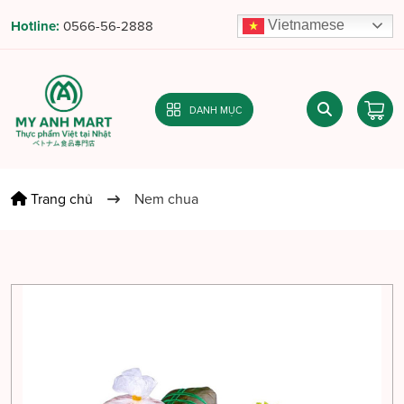
Vietnamese
Hotline:
0566-56-2888
DANH MỤC
Trang chủ
Nem chua