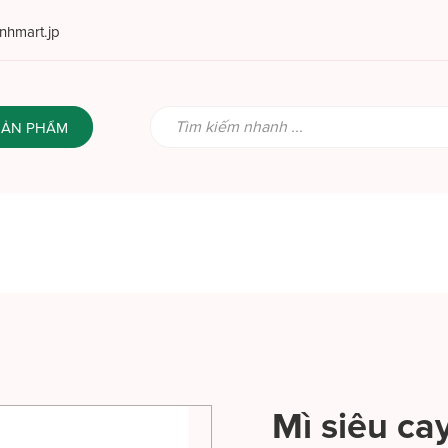
hmart.jp
SẢN PHẨM
Mì siêu ca