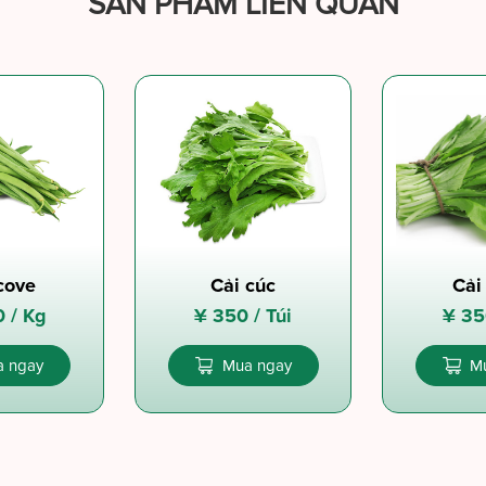
SẢN PHẨM LIÊN QUAN
cove
Cải cúc
Cải
0 /
Kg
¥
350 /
Túi
¥
35
 ngay
Mua ngay
M