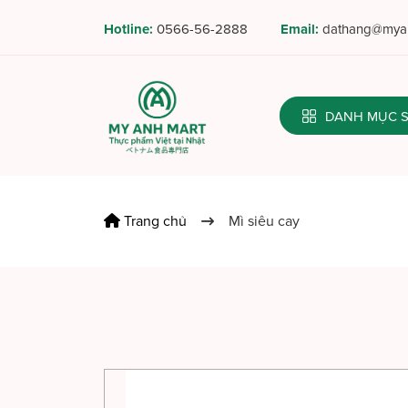
Hotline:
0566-56-2888
Email:
dathang@myan
DANH MỤC
Trang chủ
Mì siêu cay