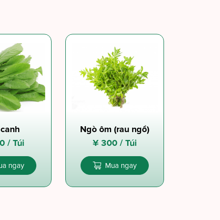
 canh
Ngò ôm (rau ngổ)
0 /
Túi
¥
300 /
Túi
ua ngay
Mua ngay