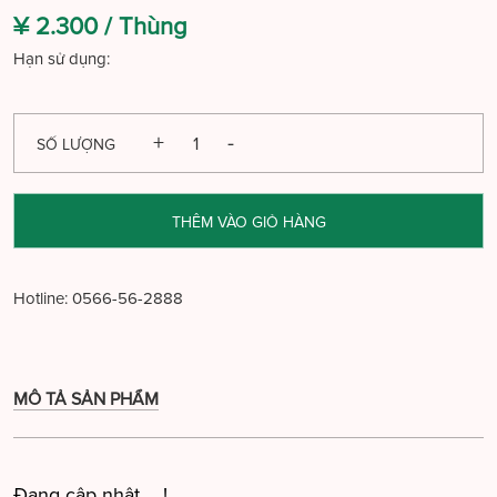
¥ 2.300 /
Thùng
Hạn sử dụng:
SỐ LƯỢNG
THÊM VÀO GIỎ HÀNG
Hotline:
0566-56-2888
MÔ TẢ SẢN PHẨM
Đang cập nhật ....!