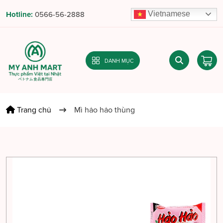
Vietnamese
Hotline:
0566-56-2888
DANH MỤC
Trang chủ
Mì hảo hảo thùng