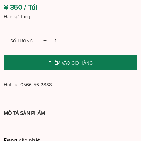
¥ 350 /
Túi
Hạn sử dụng:
SỐ LƯỢNG
THÊM VÀO GIỎ HÀNG
Hotline:
0566-56-2888
MÔ TẢ SẢN PHẨM
Đang cập nhật ....!