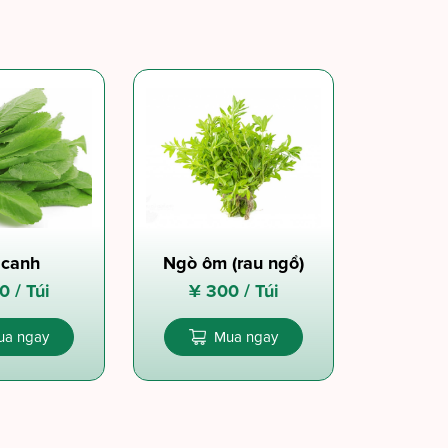
 canh
Ngò ôm (rau ngổ)
0 /
Túi
¥
300 /
Túi
ua ngay
Mua ngay