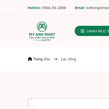
Hotline:
0566-56-2888
Email:
dathang@myan
DANH MỤC
Trang chủ
Lạc sống