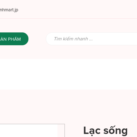
hmart.jp
SẢN PHẨM
Lạc sống