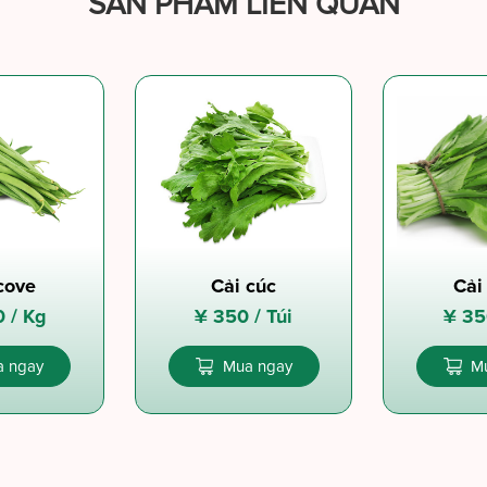
SẢN PHẨM LIÊN QUAN
cove
Cải cúc
Cải
0 /
Kg
¥
350 /
Túi
¥
35
 ngay
Mua ngay
M