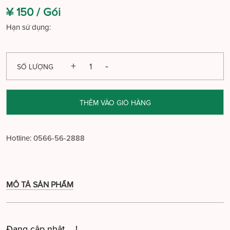
¥ 150 /
Gói
Hạn sử dụng:
SỐ LƯỢNG
THÊM VÀO GIỎ HÀNG
Hotline:
0566-56-2888
MÔ TẢ SẢN PHẨM
Đang cập nhật ....!