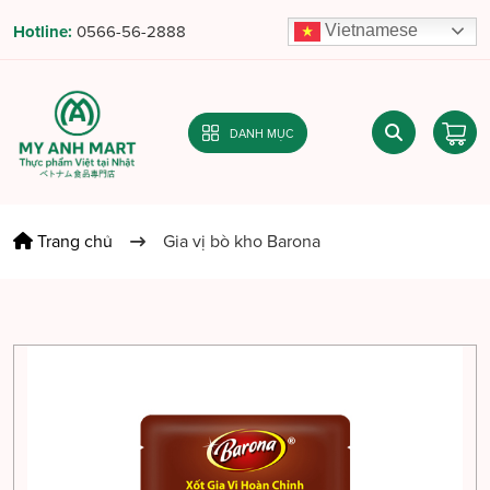
Vietnamese
Hotline:
0566-56-2888
DANH MỤC
Trang chủ
Gia vị bò kho Barona