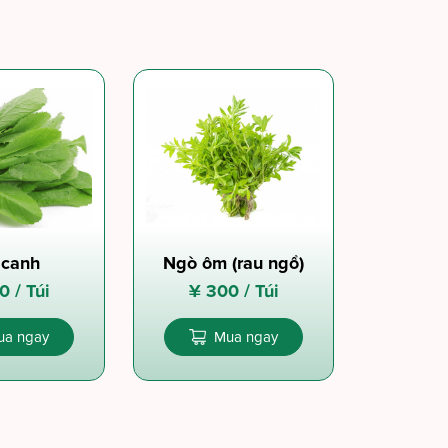
 canh
Ngò ôm (rau ngổ)
0 /
Túi
¥
300 /
Túi
ua ngay
Mua ngay