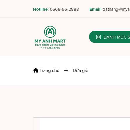
Hotline:
0566-56-2888
Email:
dathang@myan
DANH MỤC
Trang chủ
Dừa già