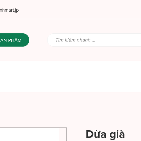
hmart.jp
SẢN PHẨM
Dừa già