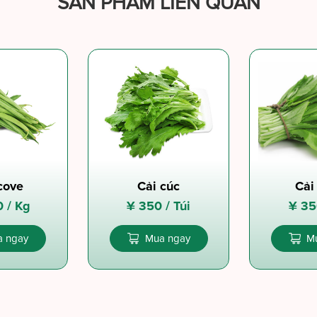
SẢN PHẨM LIÊN QUAN
cove
Cải cúc
Cải
0 /
Kg
¥
350 /
Túi
¥
35
 ngay
Mua ngay
M