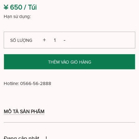
¥ 650 /
Túi
Hạn sử dụng:
SỐ LƯỢNG
THÊM VÀO GIỎ HÀNG
Hotline:
0566-56-2888
MÔ TẢ SẢN PHẨM
Đang cập nhật ....!