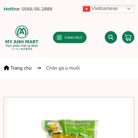
Vietnamese
Hotline:
0566-56-2888
DANH MỤC
Trang chủ
Chân gà ủ muối