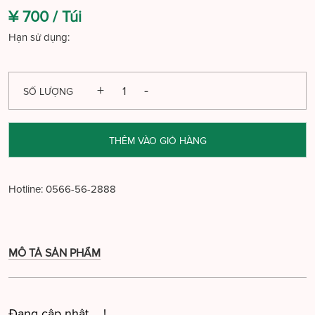
¥ 700 /
Túi
Hạn sử dụng:
SỐ LƯỢNG
THÊM VÀO GIỎ HÀNG
Hotline:
0566-56-2888
MÔ TẢ SẢN PHẨM
Đang cập nhật ....!