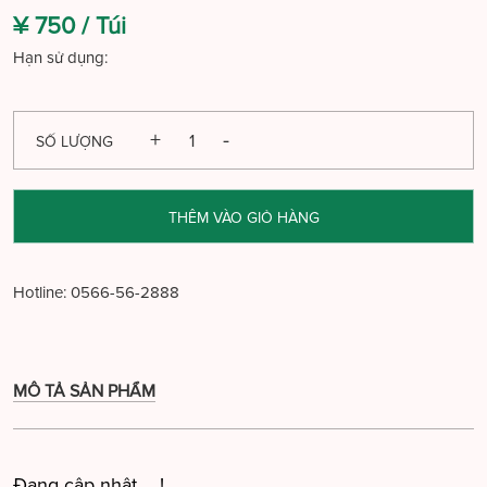
¥ 750 /
Túi
Hạn sử dụng:
SỐ LƯỢNG
THÊM VÀO GIỎ HÀNG
Hotline:
0566-56-2888
MÔ TẢ SẢN PHẨM
Đang cập nhật ....!