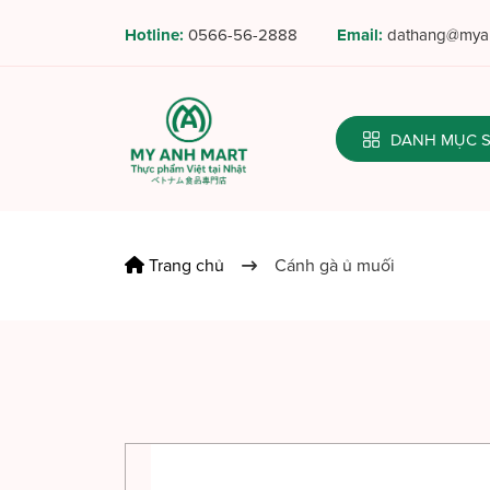
Hotline:
0566-56-2888
Email:
dathang@myan
DANH MỤC
Trang chủ
Cánh gà ủ muối