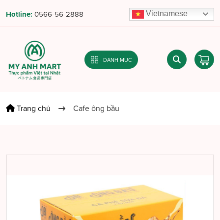
Vietnamese
Hotline:
0566-56-2888
DANH MỤC
Trang chủ
Cafe ông bầu