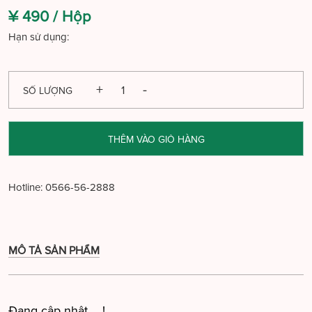
¥ 490 /
Hộp
Hạn sử dụng:
SỐ LƯỢNG
THÊM VÀO GIỎ HÀNG
Hotline:
0566-56-2888
MÔ TẢ SẢN PHẨM
Đang cập nhật ....!