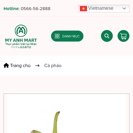
Vietnamese
Hotline:
0566-56-2888
DANH MỤC
Trang chủ
Cà pháo