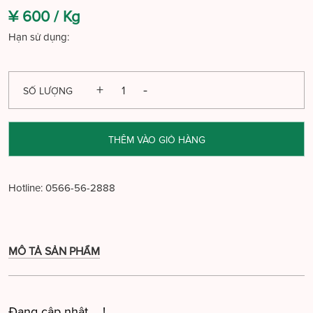
¥ 600 /
Kg
Hạn sử dụng:
SỐ LƯỢNG
THÊM VÀO GIỎ HÀNG
Hotline:
0566-56-2888
MÔ TẢ SẢN PHẨM
Đang cập nhật ....!