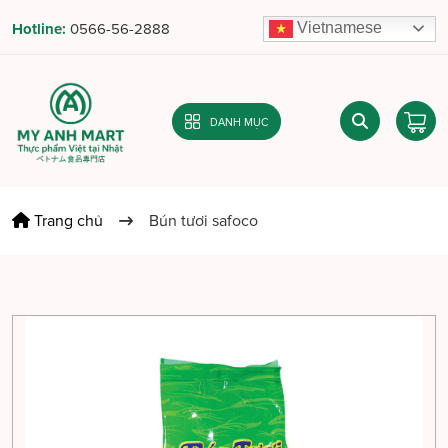
Vietnamese
Hotline:
0566-56-2888
DANH MỤC
Trang chủ
Bún tươi safoco