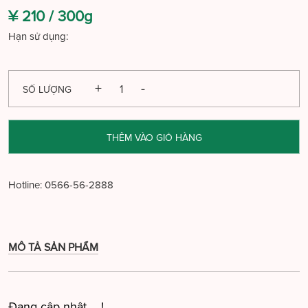
¥ 210 /
300g
Hạn sử dụng:
SỐ LƯỢNG
THÊM VÀO GIỎ HÀNG
Hotline:
0566-56-2888
MÔ TẢ SẢN PHẨM
Đang cập nhật ....!