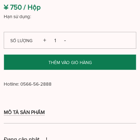
¥ 750 /
Hộp
Hạn sử dụng:
SỐ LƯỢNG
THÊM VÀO GIỎ HÀNG
Hotline:
0566-56-2888
MÔ TẢ SẢN PHẨM
Đang cập nhật ....!