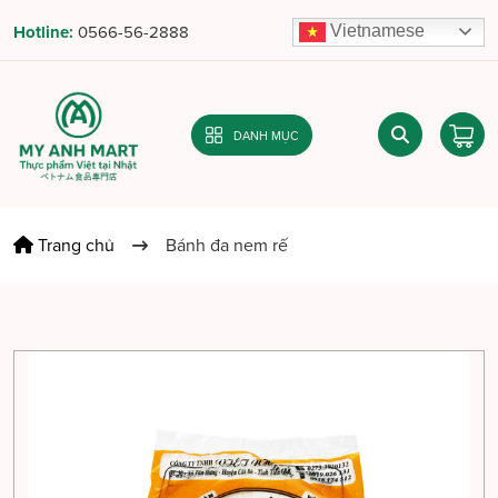
Vietnamese
Hotline:
0566-56-2888
DANH MỤC
Trang chủ
Bánh đa nem rế