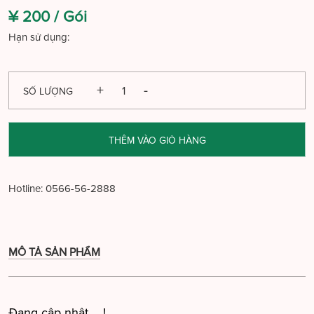
¥ 200 /
Gói
Hạn sử dụng:
SỐ LƯỢNG
THÊM VÀO GIỎ HÀNG
Hotline:
0566-56-2888
MÔ TẢ SẢN PHẨM
Đang cập nhật ....!